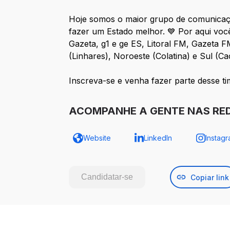
Hoje somos o maior grupo de comunicaçã
fazer um Estado melhor. 💙 Por aqui voc
Gazeta, g1 e ge ES, Litoral FM, Gazeta F
(Linhares), Noroeste (Colatina) e Sul (Ca
Inscreva-se e venha fazer parte desse ti
ACOMPANHE A GENTE NAS REDE
Website
LinkedIn
Instag
Candidatar-se
Copiar link