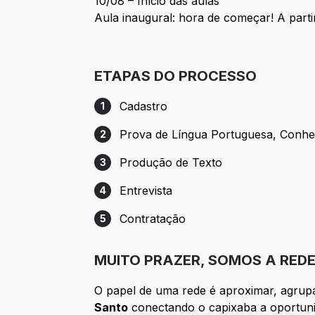
10/08 – Início das aulas
Aula inaugural: hora de começar! A partir
ETAPAS DO PROCESSO
Cadastro
1
Etapa 1: Cadastro
Prova de Língua Portuguesa, Conhe
2
Etapa 2: Prova de Língua Portuguesa, C
Produção de Texto
3
Etapa 3: Produção de Texto
Entrevista
4
Etapa 4: Entrevista
Contratação
5
Etapa 5: Contratação
MUITO PRAZER, SOMOS A REDE
O papel de uma rede é aproximar, agrupar
Santo
conectando o capixaba a oportuni